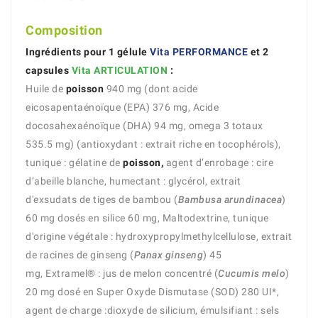
Composition
Ingrédients pour 1 gélule
Vita PERFORMANCE
et 2
capsules
Vita ARTICULATION
:
Huile de
poisson
940 mg (dont acide
eicosapentaénoïque (EPA) 376 mg, Acide
docosahexaénoïque (DHA) 94 mg, omega 3 totaux
535.5 mg) (antioxydant : extrait riche en tocophérols),
tunique : gélatine de
poisson,
agent d’enrobage : cire
d’abeille blanche, humectant : glycérol, extrait
d'exsudats de tiges de bambou (
Bambusa arundinacea
)
60 mg dosés en silice 60 mg, Maltodextrine, tunique
d'origine végétale : hydroxypropylmethylcellulose, extrait
de racines de ginseng (
Panax ginseng
) 45
mg, Extramel® : jus de melon concentré (
Cucumis melo
)
20 mg dosé en Super Oxyde Dismutase (SOD) 280 UI*,
agent de charge :dioxyde de silicium, émulsifiant : sels